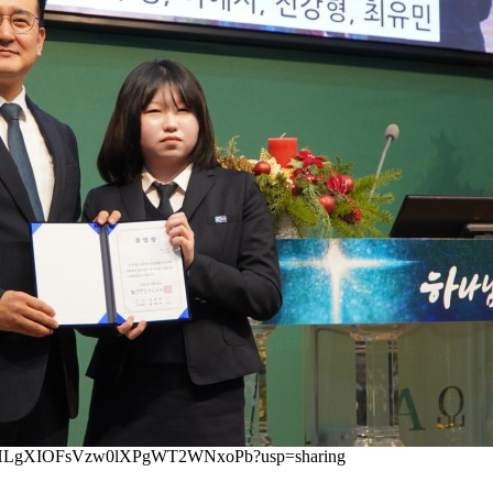
jTaVbkHLgXIOFsVzw0lXPgWT2WNxoPb?usp=sharing