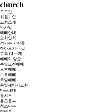
church
로그인
회원가입
교회소개
인사말
예배안내
교회연혁
섬기는 사람들
찾아오시는 길
교회 CI 소개
예배와 말씀
주일오전예배
오후예배
수요예배
특별예배
특별새벽기도회
다음세대
유치부
유초등부
청소년부
청년부