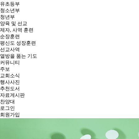
유초등부
청소년부
청년부
양육 및 선교
제자, 사역 훈련
순장훈련
평신도 성장훈련
선교사역
열방을 품는 기도
커뮤니티
주보
교회소식
행사사진
추천도서
자료게시판
찬양대
로그인
회원가입