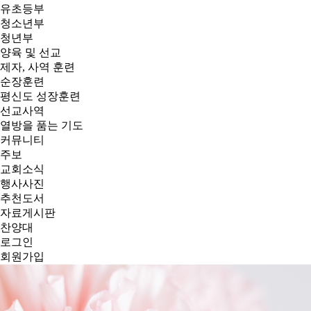
유초등부
청소년부
청년부
양육 및 선교
제자, 사역 훈련
순장훈련
평신도 성장훈련
선교사역
열방을 품는 기도
커뮤니티
주보
교회소식
행사사진
추천도서
자료게시판
찬양대
로그인
회원가입