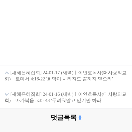
[새해은혜집회] 24-01-17 (새벽)ㅣ이인호목사(더사랑의교
회)ㅣ로마서 4:16-22 '희망이 사라져도 끝까지 믿으라'
[새해은혜집회] 24-01-16 (새벽)ㅣ이인호목사(더사랑의교
회)ㅣ마가복음 5:35-43 '두려워말고 믿기만 하라'
댓글목록
0