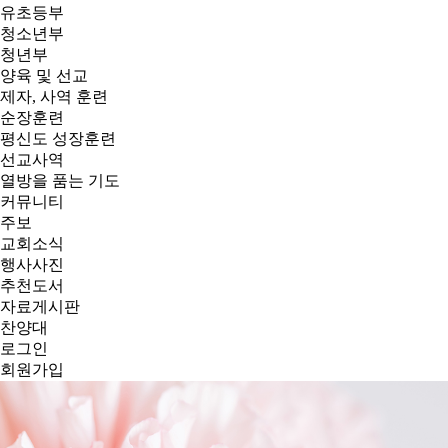
유초등부
청소년부
청년부
양육 및 선교
제자, 사역 훈련
순장훈련
평신도 성장훈련
선교사역
열방을 품는 기도
커뮤니티
주보
교회소식
행사사진
추천도서
자료게시판
찬양대
로그인
회원가입