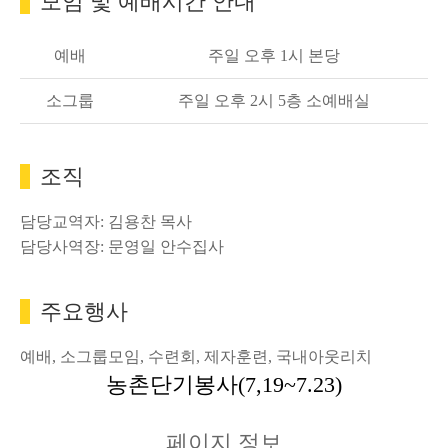
모임 및 예배시간 안내
예배
주일 오후 1시 본당
소그룹
주일 오후 2시 5층 소예배실
조직
담당교역자: 김용찬 목사
담당사역장: 문영일 안수집사
주요행사
예배, 소그룹모임, 수련회, 제자훈련, 국내아웃리치
농촌단기봉사(7,19~7.23)
페이지 정보