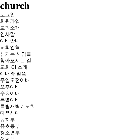
church
로그인
회원가입
교회소개
인사말
예배안내
교회연혁
섬기는 사람들
찾아오시는 길
교회 CI 소개
예배와 말씀
주일오전예배
오후예배
수요예배
특별예배
특별새벽기도회
다음세대
유치부
유초등부
청소년부
청년부