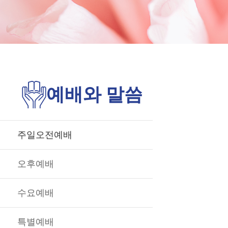
예배와 말씀
주일오전예배
오후예배
수요예배
특별예배