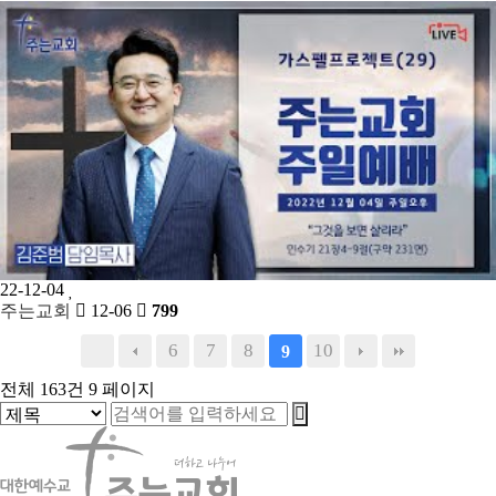
22-12-04
주는교회
12-06
799
6
7
8
10
9
전체 163건
9 페이지