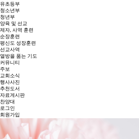
유초등부
청소년부
청년부
양육 및 선교
제자, 사역 훈련
순장훈련
평신도 성장훈련
선교사역
열방을 품는 기도
커뮤니티
주보
교회소식
행사사진
추천도서
자료게시판
찬양대
로그인
회원가입