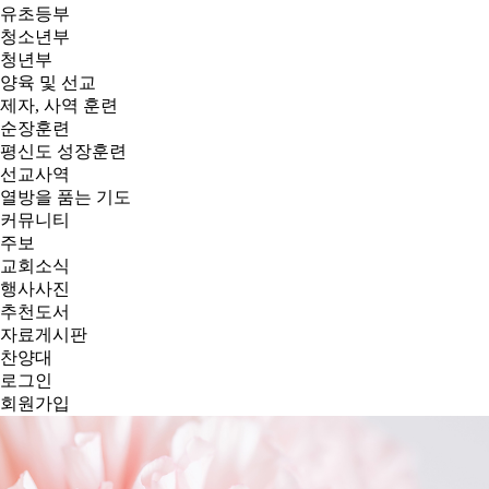
유초등부
청소년부
청년부
양육 및 선교
제자, 사역 훈련
순장훈련
평신도 성장훈련
선교사역
열방을 품는 기도
커뮤니티
주보
교회소식
행사사진
추천도서
자료게시판
찬양대
로그인
회원가입