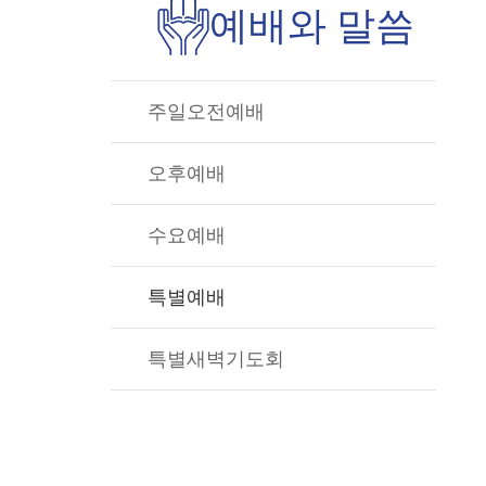
예배와 말씀
주일오전예배
오후예배
수요예배
특별예배
특별새벽기도회