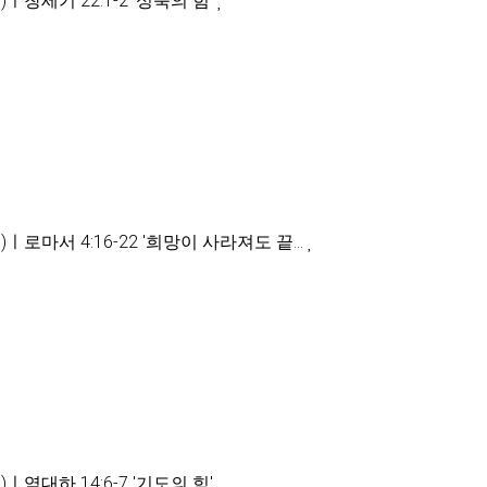
창세기 22:1-2 '성숙의 힘'
ㅣ로마서 4:16-22 '희망이 사라져도 끝…
역대하 14:6-7 '기도의 힘'