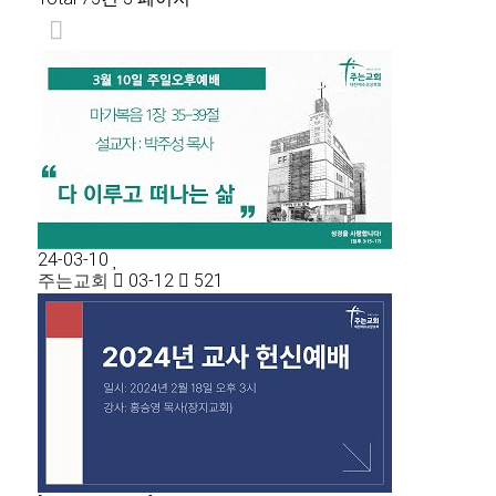
24-03-10
주는교회
03-12
521