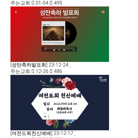
주는교회
01-04
495
[성탄축하발표회] 23-12-24
주는교회
12-26
486
[여전도회천신예배] 23-12-17