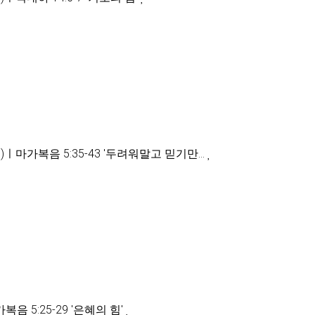
)ㅣ마가복음 5:35-43 '두려워말고 믿기만…
 5:25-29 '은혜의 힘'