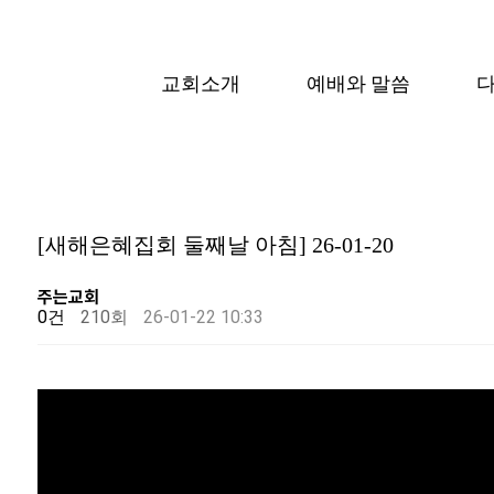
교회소개
예배와 말씀
[새해은혜집회 둘째날 아침] 26-01-20
주는교회
0건
210회
26-01-22 10:33